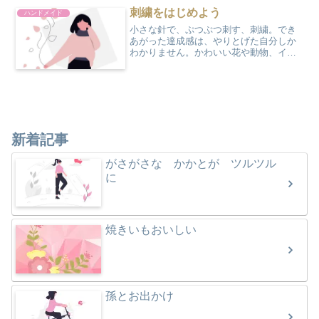
けます。おもてと、うら、...
刺繍をはじめよう
ハンドメイド
小さな針で、ぷつぷつ刺す、刺繍。でき
あがった達成感は、やりとげた自分しか
わかりません。かわいい花や動物、イニ
シャルなど、刺繍の世界は、とっても広
いなと感じます。わたしは、花の刺繍が
好きなので、かわいい小花などを写真に
撮り、参考にして刺繍を楽...
新着記事
がさがさな かかとが ツルツル
に
焼きいもおいしい
孫とお出かけ