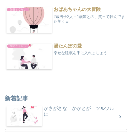
(function(b,c,f,g,a,d,e){b.MoshimoAffi...
おばあちゃんの大冒険
知恵とくらし
2歳男子2人＋1歳姫との、笑って転んでま
た笑う日
湯たんぽの愛
知恵とくらし
幸せな睡眠を手に入れましょう
新着記事
がさがさな かかとが ツルツル
に