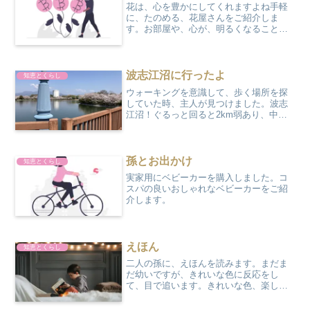
花は、心を豊かにしてくれますよね手軽
に、たのめる、花屋さんをご紹介しま
す。お部屋や、心が、明るくなること、
まちがいなしです。花を飾る花を身近に
飾りませんか？花を贈るプロポーズ
波志江沼に行ったよ
知恵とくらし
ウォーキングを意識して、歩く場所を探
していた時、主人が見つけました。波志
江沼！ぐるっと回ると2km弱あり、中年
二人の私達にはちょうど良い距離でし
た。早速歩いていると、気づきました。
沼近くに植えられてる木は、桜じゃな
い？あれっ沼一周に植えられ...
孫とお出かけ
知恵とくらし
実家用にベビーカーを購入しました。コ
スパの良いおしゃれなベビーカーをご紹
介します。
えほん
知恵とくらし
二人の孫に、えほんを読みます。まだま
だ幼いですが、きれいな色に反応をし
て、目で追います。きれいな色、楽しい
絵、うれしい言葉など、届けたいと、思
いますはらぺこあおむし